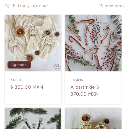
i
Filtrar y ordenar
16 productos
ó
n
:
Agotado
ÁNGEL
BASTÓN
Precio
$ 350.00 MXN
Precio
A partir de $
habitual
habitual
370.00 MXN