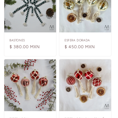
BASTONES
ESFERA DORADA
Precio
$ 380.00 MXN
Precio
$ 450.00 MXN
habitual
habitual