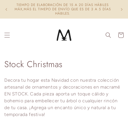
Ir
TIEMPO DE ELABORACIÓN DE 15 A 20 DÍAS HÁBILES
directamente
STO
MÁX,MÁS EL TIMEPO DE ENVÍO QUE ES DE 3 A 5 DÍAS
al contenido
HÁBILES.
Carrito
C
Stock Christmas
o
Decora tu hogar esta Navidad con nuestra colección
l
artesanal de ornamentos y decoraciones en macramé
e
EN STOCK. Cada pieza aporta un toque cálido y
bohemio para embellecer tu árbol o cualquier rincón
c
de tu casa. ¡Agrega un encanto único y natural a tu
temporada festiva!
c