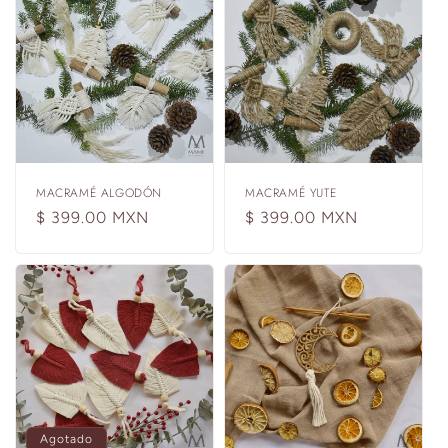
MACRAMÉ ALGODÓN
MACRAMÉ YUTE
Precio
$ 399.00 MXN
Precio
$ 399.00 MXN
habitual
habitual
Agotado