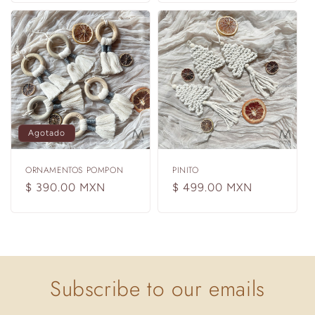
Agotado
ORNAMENTOS POMPON
PINITO
Precio
$ 390.00 MXN
Precio
$ 499.00 MXN
habitual
habitual
Subscribe to our emails