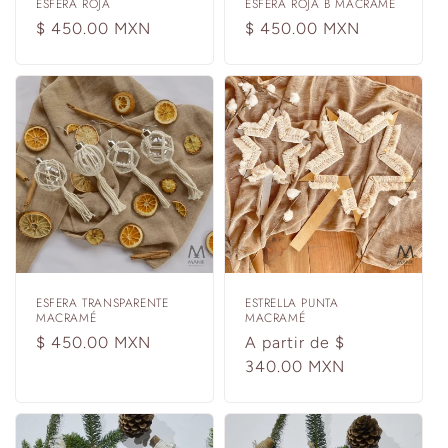
ESFERA ROJA
ESFERA ROJA B MACRAMÉ
Precio
$ 450.00 MXN
Precio
$ 450.00 MXN
habitual
habitual
ESFERA TRANSPARENTE
ESTRELLA PUNTA
MACRAMÉ
MACRAMÉ
Precio
$ 450.00 MXN
Precio
A partir de $
habitual
habitual
340.00 MXN