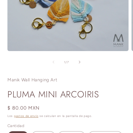
Abrir
A
elemento
multimedia
de
1
/
7
1
en
una
Manik Wall Hanging Art
ventana
modal
PLUMA MINI ARCOIRIS
Precio
$ 80.00 MXN
habitual
Los
gastos de envío
se calculan en la pantalla de pago.
Cantidad