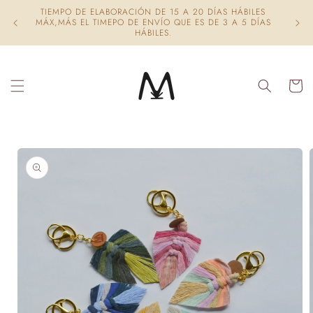
Ir
TIEMPO DE ELABORACIÓN DE 15 A 20 DÍAS HÁBILES
directamente
STO
MÁX,MÁS EL TIMEPO DE ENVÍO QUE ES DE 3 A 5 DÍAS
al contenido
HÁBILES.
Carrito
Ir
directamente
a la
información
del producto