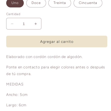
Uno
Doce
Treinta
Cincuenta
Cantidad
Reducir
Aumentar
cantidad
cantidad
para
para
PLUMA
PLUMA
Agregar al carrito
MINI
MINI
ARCOIRIS
ARCOIRIS
Elaborado con cordón cordón de algodón.
Ponte en contacto para elegir colores antes o después
de tú compra.
MEDIDAS
Ancho: 5cm
Largo: 6cm