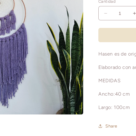
Cantidad
Reducir
cantidad
para
HASEN
G
Hasen es de ori
Elaborado con a
MEDIDAS
Ancho:40 cm
Largo: 100cm
Share