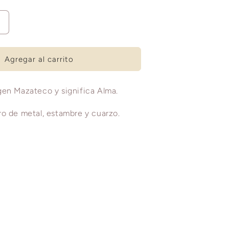
Aumentar
cantidad
para
HASEN
Agregar al carrito
G
gen Mazateco y significa Alma.
ro de metal, estambre y cuarzo.