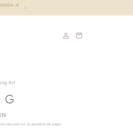
S DE SU
Iniciar
Carrito
sesión
ing Art
 G
MXN
se calculan en la pantalla de pago.