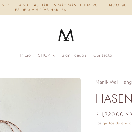
ROCESAMOS TU PEDIDO EN UN MÁXIMO DE 3 DÍAS HÁBILES DESPUÉ
COMPRA.
Inicio
SHOP
Significados
Contacto
Manik Wall Hang
HASEN
Precio
$ 1,320.00 
habitual
Los
gastos de envío