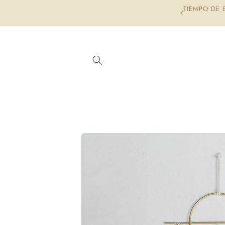
Ir
TIEMPO DE ELABORACIÓ
directamente
al contenido
Ir
directamente
a la
información
del producto