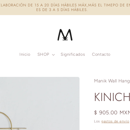
N DE 15 A 20 DÍAS HÁBILES MÁX,MÁS EL TIMEPO DE ENVÍO QUE
ES DE 3 A 5 DÍAS HÁBILES.
Inicio
SHOP
Significados
Contacto
Manik Wall Hang
KINIC
Precio
$ 905.00 MX
habitual
Los
gastos de envío