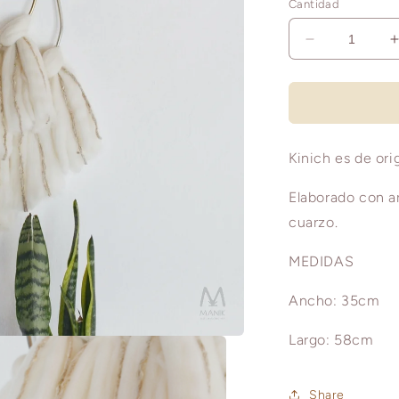
Cantidad
Reducir
cantidad
para
KINICH
Kinich es de ori
Elaborado con ar
cuarzo.
MEDIDAS
Ancho: 35cm
Largo: 58cm
Share