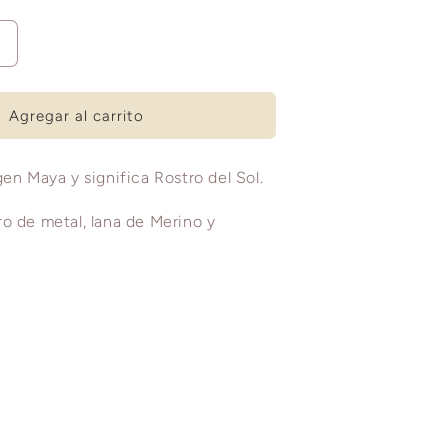
Aumentar
cantidad
para
KINICH
Agregar al carrito
gen Maya y significa Rostro del Sol.
o de metal, lana de Merino y