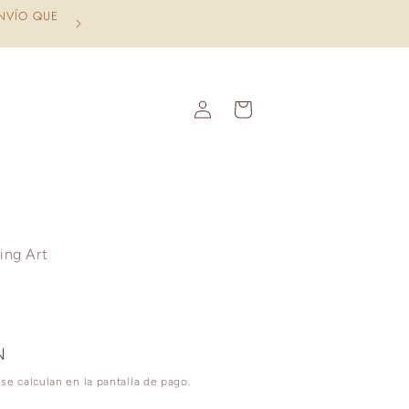
STOCK---PROCESAMOS TU PEDIDO EN UN MÁXIMO DE 3 DÍAS HÁBI
COMPRA.
Iniciar
Carrito
sesión
ing Art
H
N
se calculan en la pantalla de pago.