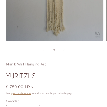
Abrir
A
elemento
multimedia
de
1
/
4
1
en
una
Manik Wall Hanging Art
ventana
modal
YURITZI S
Precio
$ 789.00 MXN
habitual
Los
gastos de envío
se calculan en la pantalla de pago.
Cantidad