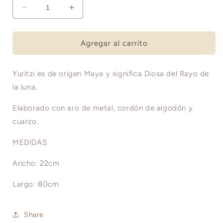
Reducir
Aumentar
cantidad
cantidad
para
para
YURITZI
YURITZI
Agregar al carrito
S
S
Yuritzi es de origen Maya y significa Diosa del Rayo de
la luna.
Elaborado con aro de metal, cordón de algodón y
cuarzo.
MEDIDAS
Ancho: 22cm
Largo: 80cm
Share